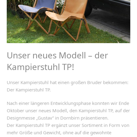
Unser neues Modell – der
Kampierstuhl TP!
Unser Kampierstuhl hat einen großen Bruder bekommen:
Der Kampierstuhl TP.
Nach einer längeren Entwicklungsphase konnten wir Ende
Oktober unser neues Modell, den Kampierstuhl TP, auf der
Designmesse „Gustav“ in Dornbirn präsentieren.
Der Kampierstuhl TP ergänzt unser Sortiment in Form von
mehr Größe und Gewicht, ohne auf die gewohnte