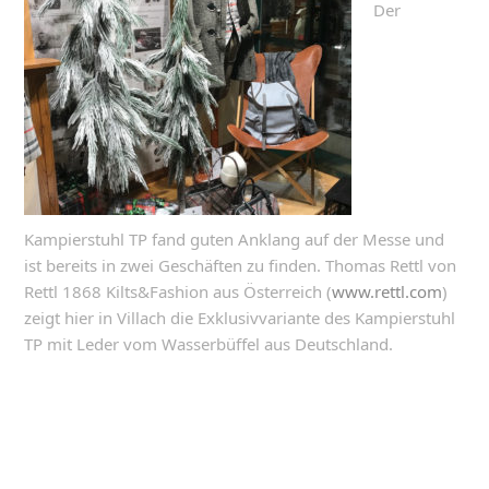
Der
Kampierstuhl TP fand guten Anklang auf der Messe und
ist bereits in zwei Geschäften zu finden. Thomas Rettl von
Rettl 1868 Kilts&Fashion aus Österreich (
www.rettl.com
)
zeigt hier in Villach die Exklusivvariante des Kampierstuhl
TP mit Leder vom Wasserbüffel aus Deutschland.