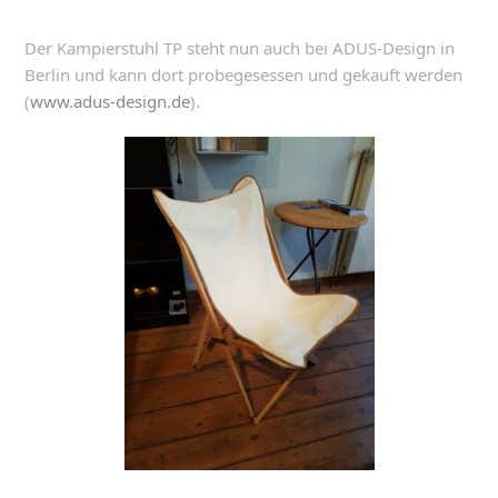
Der Kampierstuhl TP steht nun auch bei ADUS-Design in
Berlin und kann dort probegesessen und gekauft werden
(
www.adus-design.de
).