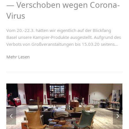
— Verschoben wegen Corona-
Virus
Vom 20.-22.3. hätten wir eigentlich auf der Blickfang
Basel unsere Kampier-Produkte ausgestellt. Aufgrund des
Verbots von Großveranstaltungen bis 15.03.20 seitens…
Mehr Lesen
previous
next
slide
slide