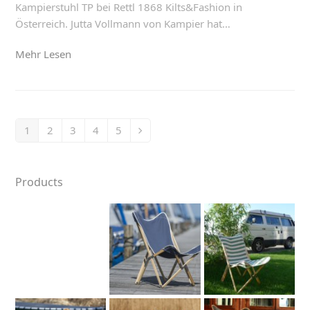
Kampierstuhl TP bei Rettl 1868 Kilts&Fashion in
Österreich. Jutta Vollmann von Kampier hat…
Mehr Lesen
1
2
3
4
5
Seite
Seite
Seite
Seite
Seite
Vorwärts
Products