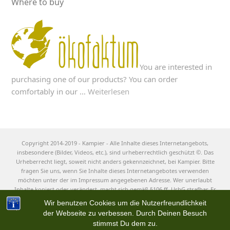
Where to buy
You are interested in
purchasing one of our products? You can order
comfortably in our …
Weiterlesen
Copyright 2014-2019 - Kampier - Alle Inhalte dieses Internetangebots,
insbesondere (Bilder, Videos, etc.), sind urheberrechtlich geschützt ©. Das
Urheberrecht liegt, soweit nicht anders gekennzeichnet, bei Kampier. Bitte
fragen Sie uns, wenn Sie Inhalte dieses Internetangebotes verwenden
möchten unter der im Impressum angegebenen Adresse. Wer unerlaubt
Inhalte kopiert oder verändert, macht sich gemäß §106 ff. UrhG strafbar. Er
muss außerdem mit Schadensersatz rechnen.
Wir benutzen Cookies um die Nutzerfreundlichkeit
der Webseite zu verbessen. Durch Deinen Besuch
stimmst Du dem zu.