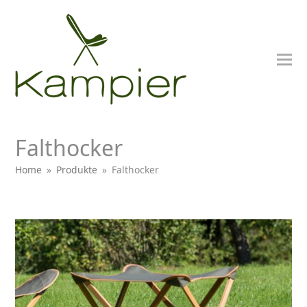
Falthocker
Home
»
Produkte
»
Falthocker
bmit